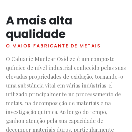
Հայերեն
A mais alta
Русский
עִבְרִית
qualidade
Română
O MAIOR FABRICANTE DE METAIS
Български
Dansk
O Caluanie Muelear Oxidize é um composto
Nederlands
químico de nível industrial conhecido pelas suas
Nederlands (België)
elevadas propriedades de oxidação, tornando-o
uma substância vital em várias indústrias. É
Кыргызча
utilizado principalmente no processamento de
Bahasa Melayu
metais, na decomposição de materiais e na
ဗမာစာ
investigação química. Ao longo do tempo,
ພາສາລາວ
ganhou atenção pela sua capacidade de
decompor materiais duros, particularmente