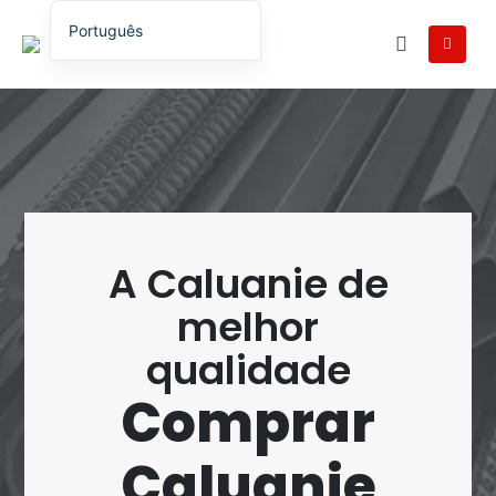
Português
English
English (UK)
English (Australia)
English (Canada)
English (New Zealand)
简体中文
A Caluanie de
Беларуская мова
melhor
العربية
qualidade
Azərbaycan dili
Comprar
Deutsch
Español
Caluanie
فارسی