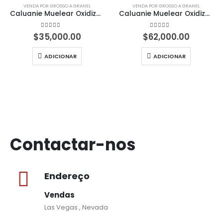
VENDA POR GROSSO A GRANEL
VENDA POR GROSSO A GRANEL
Caluanie Muelear Oxidize - 50 litros
Caluanie Muelear Oxidize - 100 litros
4.50
em 5
4.50
em 5
$
35,000.00
$
62,000.00
ADICIONAR
ADICIONAR
Contactar-nos
Endereço
Vendas
Las Vegas , Nevada