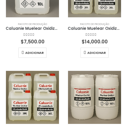
PACOTE DE PRODUÇÃO
PACOTE DE PRODUÇÃO
Caluanie Muelear Oxidize - 10 litros
Caluanie Muelear Oxidize - 20 litros
4.50
em 5
4.50
em 5
$
7,500.00
$
14,000.00
ADICIONAR
ADICIONAR