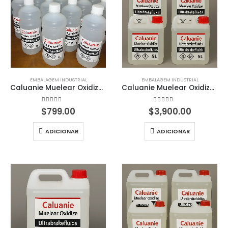
EMBALAGEM INDUSTRIAL
EMBALAGEM INDUSTRIAL
Caluanie Muelear Oxidize 1 Litro
Caluanie Muelear Oxidize - 5L
4.67
em 5
4.90
em 5
$
799.00
$
3,900.00
ADICIONAR
ADICIONAR