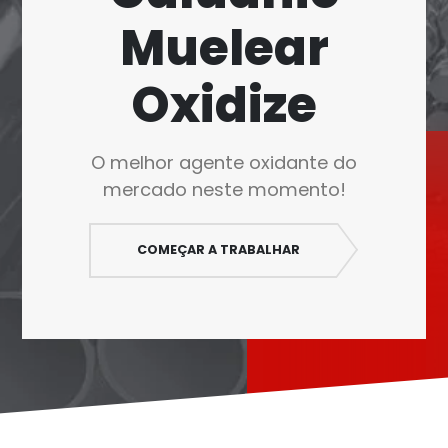
Polski
Muelear
O‘zbekcha
Français
Oxidize
Français de Belgique
Français du Canada
O melhor agente oxidante do
Türkçe
mercado neste momento!
Қазақ тілі
Bahasa Indonesia
COMEÇAR A TRABALHAR
Slovenščina
日本語
Ελληνικά
नेपाली
ไทย
Čeština