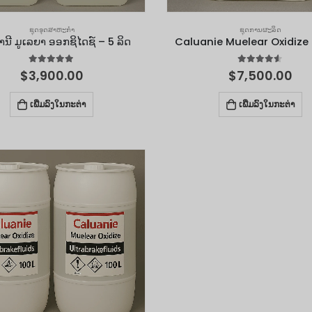
ຊຸດອຸດສາຫະກໍາ
ຊຸດການຜະລິດ
ານີ ມູເລຍາ ອອກຊິໄດຊ໌ – 5 ລິດ
Caluanie Muelear Oxidize -
4.90
out of 5
4.50
out of 5
$
3,900.00
$
7,500.00
ເພີ່ມລົງໃນກະຕ່າ
ເພີ່ມລົງໃນກະຕ່າ