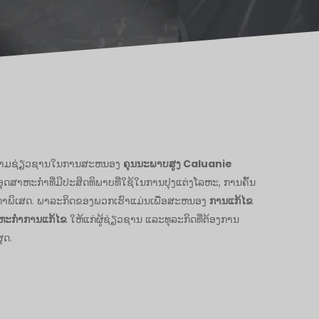
າມີຄວາມຊ່ຽວຊານໃນການສະຫນອງ
ຄຸນ​ນະ​ພາບ​ສູງ Caluanie
ອຸດສາຫະກໍາທີ່ມີປະສິດທິພາບທີ່ໃຊ້ໃນການປຸງແຕ່ງໂລຫະ, ການຄົ້ນ
ກໍາພິເສດ. ພາລະກິດຂອງພວກເຮົາແມ່ນເພື່ອສະຫນອງ
ການ​ແກ້​ໄຂ​
າ​ຫະ​ກໍາ​ການ​ແກ້​ໄຂ​
ໃຫ້ແກ່ຜູ້ຊ່ຽວຊານ ແລະທຸລະກິດທີ່ຕ້ອງການ
ຸດ.