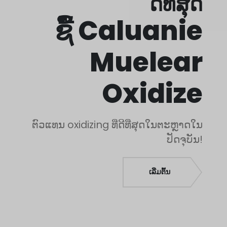
ດີທີ່ສຸດ
Polski
ຊື້ Caluanie
O‘zbekcha
Français
Muelear
Français de Belgique
Français du Canada
Oxidize
Türkçe
Қазақ тілі
Bahasa Indonesia
ຕົວແທນ oxidizing ທີ່ດີທີ່ສຸດໃນຕະຫຼາດໃນ
ປັດຈຸບັນ!
Slovenščina
日本語
Ελληνικά
ເລີ່ມຕົ້ນ
नेपाली
ไทย
Čeština