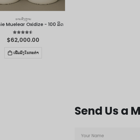
ຂາຍສົ່ງຫຼາຍ
e Muelear Oxidize - 100 ລິດ
4.50
out of 5
$
62,000.00
ເພີ່ມລົງໃນກະຕ່າ
Send Us a 