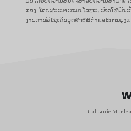
ມັນໄດ້ຮັບຄວາມສົນໃຈສໍາລັບຄວາມສາມາດໃນ
ແຂງ, ໂດຍສະເພາະແມ່ນໂລຫະ, ເຮັດໃຫ້ມັນເປັ
ງານການລີໄຊເຄີນອຸດສາຫະກໍາແລະການປຸງແຕ
W
Caluanie Muelear