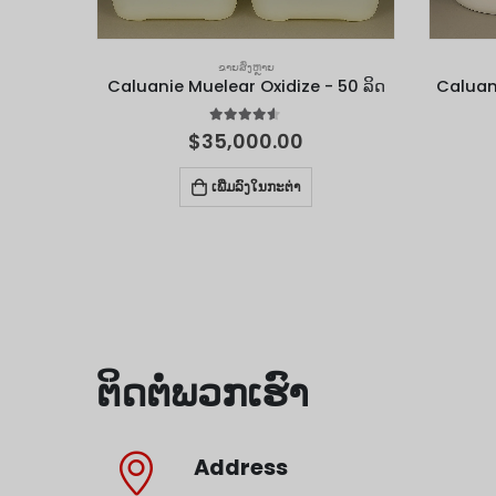
ຂາຍສົ່ງຫຼາຍ
Caluanie Muelear Oxidize - 50 ລິດ
Caluani
4.50
out of 5
$
35,000.00
ເພີ່ມລົງໃນກະຕ່າ
ຕິດຕໍ່ພວກເຮົາ
Address