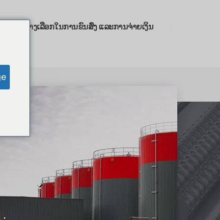
ົາ
ທາງເລືອກໃນການຂົນສົ່ງ ແລະການຈ່າຍເງິນ
ge