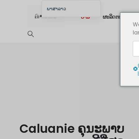
ພາສາລາວ
ບ້ານ
ຜະລິດຕະພັນ
English
We
English (UK)
la
English (Australia)
English (Canada)
English (New Zealand)
简体中文
Беларуская мова
العربية
Azərbaycan dili
Deutsch
Español
Caluanie ຄຸນະພາບ
فارسی