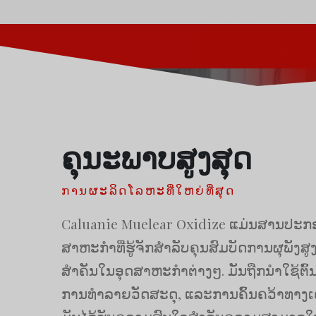
Հայերեն
Русский
עִבְרִית
Română
Български
Dansk
ຄຸນະພາບສູງສຸດ
Português
Nederlands
ການຜະລິດໂລຫະທີ່ໃຫຍ່ທີ່ສຸດ
Nederlands (België)
Caluanie Muelear Oxidize ແມ່ນສານປະກອ
Кыргызча
ສາຫະກໍາທີ່ຮູ້ຈັກສໍາລັບຄຸນສົມບັດການຜຸພັງສູງ
Bahasa Melayu
ສໍາຄັນໃນອຸດສາຫະກໍາຕ່າງໆ. ມັນຖືກນໍາໃຊ້ຕົ
ဗမာစာ
ການທໍາລາຍວັດສະດຸ, ແລະການຄົ້ນຄວ້າທາງເຄ