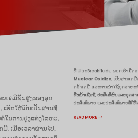
ທີ່ UltraBreakfluids, ພວກເຮົ
Muelear Oxidize​
, ເປັນສານເຄມີ
ຄວ້າເຄມີ, ແລະການນໍາໃຊ້ອຸດສາຫະ
ທີ່​ຫນ້າ​ເຊື່ອ​ຖື​, ປະ​ສິດ​ທິ​ຜົນ​ແລະ​ອຸດ​ສ
ບເຄມີຊັ້ນສູງຂອງອຸດ
ປະສິດທິພາບ ແລະປະສິດທິພາບທີ່ດີທີ່ສ
, ເຮັດໃຫ້ມັນເປັນສານທີ່
້ນຕໍໃນການປຸງແຕ່ງໂລຫະ,
READ MORE
ມີ. ເມື່ອເວລາຜ່ານໄປ,