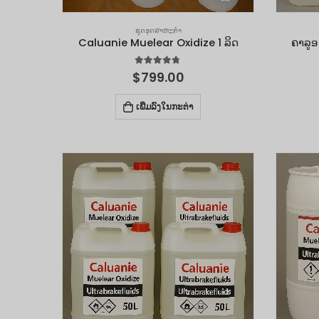
ຊຸດອຸດສາຫະກໍາ
Caluanie Muelear Oxidize 1 ລິດ
ຄາລູອ
4.67
out of 5
$
799.00
ເພີ່ມລົງໃນກະຕ່າ