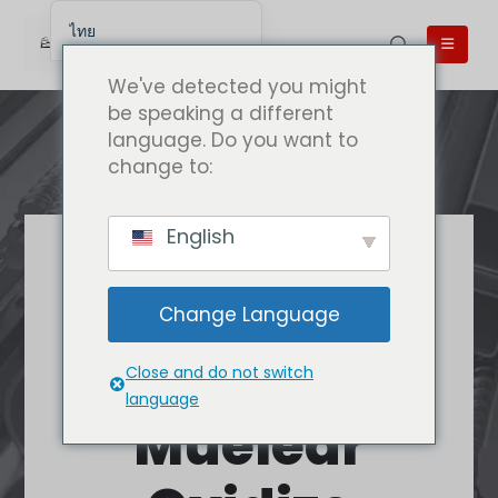
ไทย
English
We've detected you might
English (UK)
be speaking a different
language. Do you want to
English (Australia)
change to:
English (Canada)
English (New Zealand)
English
简体中文
คาลัวนี่คุณภาพดี
Беларуская мова
ที่สุด
Change Language
العربية
ซื้อ Caluanie
Azərbaycan dili
Close and do not switch
Deutsch
language
Muelear
Español
فارسی