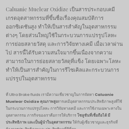
Русский
Caluanie Muelear Oxidize เป็นสารประกอบเคมี
עִבְרִית
เกรดอุตสาหกรรมที่ขึ้นชื่อเรื่องคุณสมบัติการ
ออกซิเดชันสูง ทำให้เป็นสารสำคัญในอุตสาหกรรม
Română
ต่างๆ โดยส่วนใหญ่ใช้ในกระบวนการแปรรูปโลหะ
Български
การย่อยสลายวัสดุ และการวิจัยทางเคมี เมื่อเวลาผ่าน
Dansk
ไป สารนี้ได้รับความสนใจมากขึ้นเนื่องจากความ
Português
สามารถในการย่อยสลายวัสดุที่แข็ง โดยเฉพาะโลหะ
Nederlands
ทำให้เป็นสารสำคัญในการรีไซเคิลและกระบวนการ
Nederlands (België)
แปรรูปในอุตสาหกรรม
Кыргызча
Bahasa Melayu
ที่ Ultra Brake fluids เรามีความเชี่ยวชาญในการจัดหา
Caluanie
Muelear Oxidize คุณภาพสูง
สารเคมีอุตสาหกรรมประสิทธิภาพสูงที่ใช้
ဗမာစာ
ในกระบวนการแปรรูปโลหะ การวิจัยทางเคมี และการใช้งานเฉพาะทางใน
ພາສາລາວ
อุตสาหกรรม ภารกิจของเราคือการให้บริการ
โซลูชันที่เชื่อถือได้ มี
ประสิทธิภาพ และเป็นผู้นำในอุตสาหกรรม
ให้กับผู้เชี่ยวชาญและธุรกิจที่