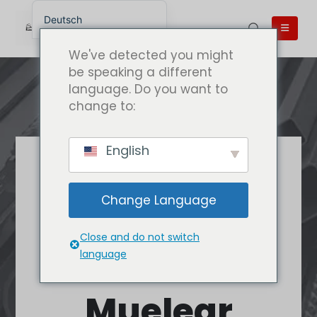
Deutsch
English
We've detected you might
English (UK)
be speaking a different
language. Do you want to
English (Australia)
change to:
English (Canada)
English (New Zealand)
English
简体中文
Die beste
Беларуская мова
Qualität
Change Language
العربية
Caluanie
Azərbaycan dili
Close and do not switch
Español
Caluanie
language
فارسی
Muelear
Polski