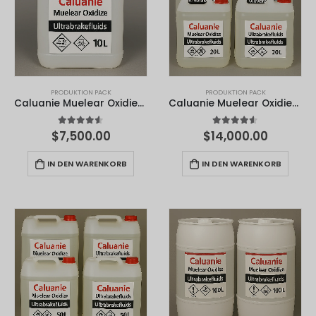
PRODUKTION PACK
PRODUKTION PACK
Caluanie Muelear Oxidieren - 10 Liter
Caluanie Muelear Oxidieren - 20 Liter
4.50
von 5
4.50
von 5
$
7,500.00
$
14,000.00
IN DEN WARENKORB
IN DEN WARENKORB