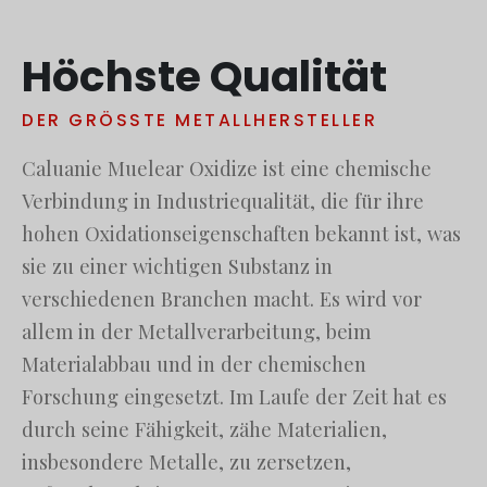
Русский
Höchste Qualität
עִבְרִית
Română
DER GRÖSSTE METALLHERSTELLER
Български
Caluanie Muelear Oxidize ist eine chemische
Dansk
Verbindung in Industriequalität, die für ihre
Português
hohen Oxidationseigenschaften bekannt ist, was
Nederlands
sie zu einer wichtigen Substanz in
Nederlands (België)
verschiedenen Branchen macht. Es wird vor
Кыргызча
allem in der Metallverarbeitung, beim
Bahasa Melayu
Materialabbau und in der chemischen
ဗမာစာ
Forschung eingesetzt. Im Laufe der Zeit hat es
ພາສາລາວ
durch seine Fähigkeit, zähe Materialien,
insbesondere Metalle, zu zersetzen,