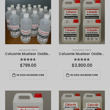
INDUSTRIE-PACK
INDUSTRIE-PACK
Caluanie Muelear Oxidieren 1 Liter
Caluanie Muelear Oxidieren - 5L
4.67
von 5
4.90
von 5
$
799.00
$
3,900.00
IN DEN WARENKORB
IN DEN WARENKORB