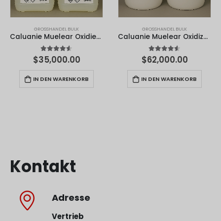
GROSSHANDEL BULK
GROSSHANDEL BULK
Caluanie Muelear Oxidieren - 50 Liter
Caluanie Muelear Oxidize - 100 Liter
4.50
von 5
4.50
von 5
$
35,000.00
$
62,000.00
IN DEN WARENKORB
IN DEN WARENKORB
Kontakt
Adresse
Vertrieb