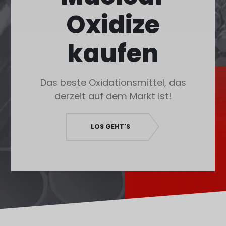
O‘zbekcha
Oxidize
Français
Français de Belgique
kaufen
Français du Canada
Türkçe
Das beste Oxidationsmittel, das
Қазақ тілі
derzeit auf dem Markt ist!
Bahasa Indonesia
Slovenščina
LOS GEHT'S
日本語
Ελληνικά
नेपाली
ไทย
Čeština
Հայերեն