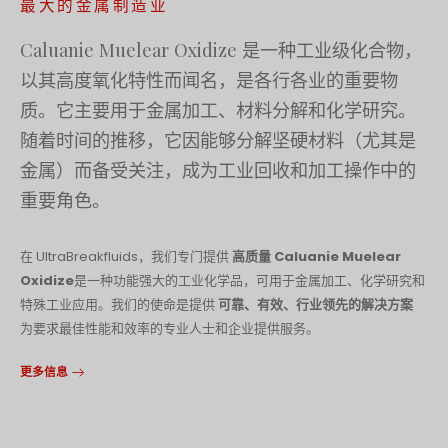
最大的金属制造业
Русский
Caluanie Muelear Oxidize 是一种工业级化合物，
עִבְרִית
以其高度氧化特性而闻名，是各行各业的重要物
Română
质。它主要用于金属加工、材料分解和化学研究。
Български
随着时间的推移，它因能够分解坚硬材料（尤其是
Dansk
金属）而备受关注，成为工业回收和加工操作中的
Português
重要角色。
Nederlands
Nederlands (België)
在 UltraBreakfluids，我们专门提供
高质量 Caluanie Muelear
Oxidize
是一种功能强大的工业化学品，可用于金属加工、化学研究和
Кыргызча
特殊工业应用。我们的使命是提供
可靠、有效、行业领先的解决方案
Bahasa Melayu
为要求最佳性能和效率的专业人士和企业提供服务。
ဗမာစာ
更多信息
ພາສາລາວ