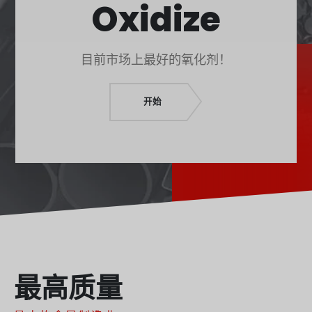
Oxidize
O‘zbekcha
Français
Français de Belgique
目前市场上最好的氧化剂！
Français du Canada
Türkçe
开始
Қазақ тілі
Bahasa Indonesia
Slovenščina
日本語
Ελληνικά
नेपाली
ไทย
最高质量
Čeština
Հայերեն