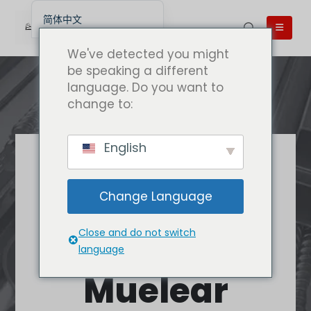
简体中文
English
We've detected you might
English (UK)
be speaking a different
language. Do you want to
English (Australia)
change to:
English (Canada)
English (New Zealand)
English
Беларуская мова
最优质的卡路里
العربية
购买
Change Language
Azərbaycan dili
Deutsch
Close and do not switch
Caluanie
Español
language
فارسی
Muelear
Polski