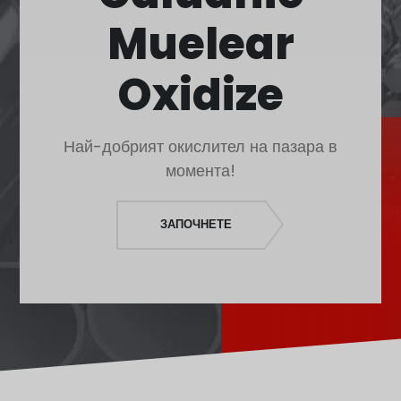
Polski
Muelear
O‘zbekcha
Français
Oxidize
Français de Belgique
Français du Canada
Най-добрият окислител на пазара в
Türkçe
момента!
Қазақ тілі
Bahasa Indonesia
ЗАПОЧНЕТЕ
Slovenščina
日本語
Ελληνικά
नेपाली
ไทย
Čeština