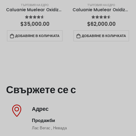
ТЪРГОВИЯ НА ЕДРО
ТЪРГОВИЯ НА ЕДРО
Caluanie Muelear Oxidize – 50 литра
Caluanie Muelear Oxidize – 100 литра
4.50
от 5
4.50
от 5
$
35,000.00
$
62,000.00
ДОБАВЯНЕ В КОЛИЧКАТА
ДОБАВЯНЕ В КОЛИЧКАТА
Свържете се с
Адрес
Продажби
Лас Вегас , Невада