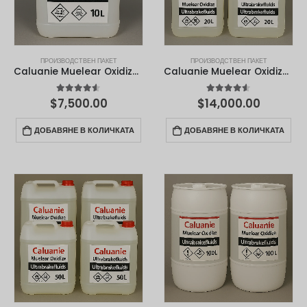
ПРОИЗВОДСТВЕН ПАКЕТ
ПРОИЗВОДСТВЕН ПАКЕТ
Caluanie Muelear Oxidize – 10 литра
Caluanie Muelear Oxidize – 20 литра
4.50
от 5
4.50
от 5
$
7,500.00
$
14,000.00
ДОБАВЯНЕ В КОЛИЧКАТА
ДОБАВЯНЕ В КОЛИЧКАТА