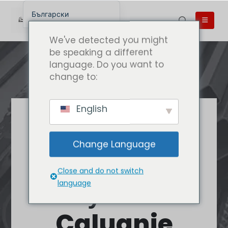
Български
English
We've detected you might
English (UK)
be speaking a different
language. Do you want to
English (Australia)
change to:
English (Canada)
English (New Zealand)
English
简体中文
Най-доброто
Беларуская мова
качество
Change Language
العربية
Caluanie
Azərbaycan dili
Close and do not switch
Deutsch
Купете
language
Español
Caluanie
فارسی