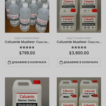
ИНДУСТРИАЛЕН ПАКЕТ
ИНДУСТРИАЛЕН ПАКЕТ
Caluanie Muelear Окислител 1 литър
Caluanie Muelear Окислител – 5L
4.67
от 5
4.90
от 5
$
799.00
$
3,900.00
ДОБАВЯНЕ В КОЛИЧКАТА
ДОБАВЯНЕ В КОЛИЧКАТА