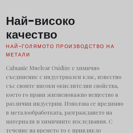
Հայերեն
Най-високо
Русский
עִבְרִית
качество
Română
Dansk
НАЙ-ГОЛЯМОТО ПРОИЗВОДСТВО НА
МЕТАЛИ
Português
Nederlands
Caluanie Muelear Oxidize е химично
Nederlands (België)
съединение с индустриален клас, известно
със своите високи окислителни свойства,
Кыргызча
което го прави жизненоважно вещество в
Bahasa Melayu
различни индустрии. Използва се предимно
ဗမာစာ
в металообработката, разграждането на
ພາສາລາວ
материали и химичните изследвания. С
течение на времето то е привлякло