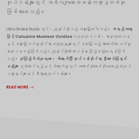
လုပ်ငန်းများတွင် အဓိကကျသောအခန်းကဏ္ဍတစ်ခု
ဖြစ်လာစေသည်။
Ultra Brake fluids တွင်၊ ကျွန်ုပ်တို့သည် အထူးပြုပေးပါသည်။
အရည်အသွေး
မြင့် Caluanie Muelear Oxidize
သတ္တုလုပ်ငန်း၊ ဓာတုသုတေသန
နှင့် အထူးပြုစက်မှုဆိုင်ရာအသုံးချမှုများတွင် အသုံးပြုသည့် အားကောင်းသော စက်မှု
ဓာတုပစ္စည်းဖြစ်သည်။ ကျွန်ုပ်တို့၏တာဝန်မှာ ဖြည့်ဆည်းပေးရန်ဖြစ်
သည်။
ယုံကြည်စိတ်ချရသော၊ ထိရောက်ပြီး လုပ်ငန်းဆိုင်ရာ ဦးဆောင်ဖြေရှင်း
နည်းများ
စွမ်းဆောင်ရည်နှင့် ထိရောက်မှုတွင် အကောင်းဆုံးတောင်းဆိုနေသော ကျွမ်းကျင်
ပညာရှင်များနှင့် စီးပွားရေးလုပ်ငန်းများ။
READ MORE