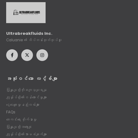
Ultrabreakfluids Inc.
Caluanie ၏ ထိပ်တန်းထုတ်လုပ်သူ
အသုံးဝင်သော လင့်ခ်များ
ကြှနျုပျတို့ကိုဆကျသှယျရနျ
ကျွန်ုပ်တို့၏ဝန်ဆောင်မှုများ
ငွေပေးချေမှုနည်းလမ်းများ
FAQs
ဘေးကင်းရေး လိုက်နာမှု
ကြှနျုပျတို့အကွောငျး
ကျွန်ုပ်တို့၏အာမခံချက်များ