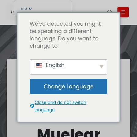
ဗမာစာ
English
We've detected you might
English (UK)
be speaking a different
language. Do you want to
English (Australia)
change to:
English (Canada)
English (New Zealand)
English
简体中文
အကောင်းဆုံး
Беларуская мова
အရည်အသွေး
Change Language
العربية
Caluanie
Azərbaycan dili
Close and do not switch
Deutsch
Caluanie
language
Español
Muelear
فارسی