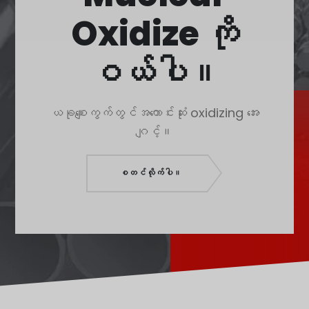
Polski
Oxidize ကို
O‘zbekcha
Français
ဝယ်ပါ။
Français de Belgique
Français du Canada
ယခုစျေးကွက်တွင်အကောင်းဆုံး oxidizing အေး
Türkçe
ဂျင့်။
Қазақ тілі
Bahasa Indonesia
စတင်လိုက်ပါ။
Slovenščina
日本語
Ελληνικά
नेपाली
ไทย
Čeština