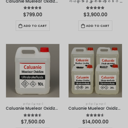
Caluanie Muelear Oxidize 1 လီတာ။
ကယ်လူအာနီ မျူလီးယား အော့စ်ဒါဇ် – ၅ လီတာ
4.67
out of 5
4.90
out of 5
$
799.00
$
3,900.00
ADD TO CART
ADD TO CART
ထုတ်လုပ်မှုအထုပ်
ထုတ်လုပ်မှုအထုပ်
Caluanie Muelear Oxidize - 10 လီတာ။
Caluanie Muelear Oxidize - 20 လီတာ။
4.50
out of 5
4.50
out of 5
$
7,500.00
$
14,000.00