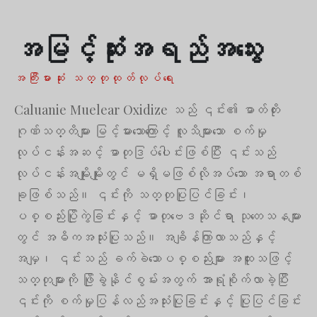
Հայերեն
အမြင့်ဆုံးအရည်အသွေး
Русский
עִבְרִית
အကြီးမားဆုံး သတ္တုထုတ်လုပ်ရေး
Română
Caluanie Muelear Oxidize သည် ၎င်း၏ ဓာတ်တိုး
Български
ဂုဏ်သတ္တိများ မြင့်မားသောကြောင့် လူသိများသော စက်မှု
Dansk
လုပ်ငန်းအဆင့် ဓာတုဒြပ်ပေါင်းဖြစ်ပြီး ၎င်းသည်
Português
လုပ်ငန်းအမျိုးမျိုးတွင် မရှိမဖြစ်လိုအပ်သော အရာတစ်
Nederlands
ခုဖြစ်သည်။ ၎င်းကို သတ္တုပြုပြင်ခြင်း၊
Nederlands (België)
ပစ္စည်းပြိုကွဲခြင်းနှင့် ဓာတုဗေဒဆိုင်ရာ သုတေသနများ
Кыргызча
တွင် အဓိကအသုံးပြုသည်။ အချိန်ကြာလာသည်နှင့်
Bahasa Melayu
အမျှ၊ ၎င်းသည် ခက်ခဲသောပစ္စည်းများ အထူးသဖြင့်
ພາສາລາວ
သတ္တုများကို ဖြိုခွဲနိုင်စွမ်းအတွက် အာရုံစိုက်လာခဲ့ပြီး
၎င်းကို စက်မှုပြန်လည်အသုံးပြုခြင်းနှင့် ပြုပြင်ခြင်း