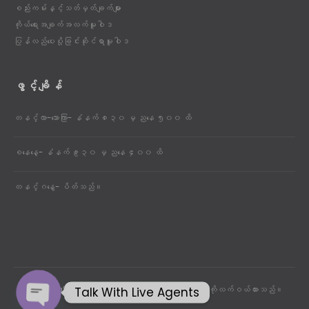
စည်းကမ်းနှင့်သတ်မှတ်ချက်များ
ကိုယ်ရေးအချက်အလက်မူဝါဒ
ပြန်လည်ပေးပို့ခြင်းဆိုင်ရာမူဝါဒ
ဖွင့်ချိန်
တနင်္လာ-သောကြာ- နံနက် ၈း၃၀ မှ ညနေ ၅း၀၀ ထိ
စနေနေ့- နံနက် ၉း၃၀ မှ ညနေ ၄း၀၀ ထိ
တနင်္ဂနွေ- ပိတ်သည်။
Talk With Live Agents
ultrabreakfluids Inc. © 2015 - 2025. မူပိုင်ခွင့်ကိုလက်ဝယ်ထားသည်။