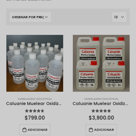
Polski
O‘zbekcha
Français
Français de Belgique
Français du Canada
Türkçe
Қазақ тілі
Bahasa Indonesia
Slovenščina
日本語
EMBALAGEM INDUSTRIAL
EMBALAGEM INDUSTRIAL
Ελληνικά
Caluanie Muelear Oxidize 1 Litro
Caluanie Muelear Oxidize - 5L
नेपाली
4.67
em 5
4.90
em 5
$
799.00
$
3,900.00
ไทย
ADICIONAR
ADICIONAR
Čeština