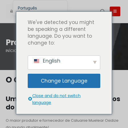
Português
English
We've detected you might
English (UK)
be speaking a different
language. Do you want to
English (Australia)
Produtos
change to:
English (Canada)
INÍCIO
PRODUTOS
English (New Zealand)
English
简体中文
Беларуская мова
O QUE TEMOS
Change Language
العربية
Azərbaycan dili
Close and do not switch
Uma seleção de vários tamanhos
Deutsch
language
do nosso produto
Español
O maior produtor e fornecedor de Caluanie Muelear Oxidize
فارسی
do mundo atualmente!