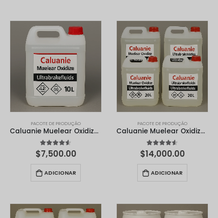
Հայերեն
Русский
עִבְרִית
Română
Български
Dansk
Nederlands
Nederlands (België)
PACOTE DE PRODUÇÃO
PACOTE DE PRODUÇÃO
Caluanie Muelear Oxidize - 10 litros
Caluanie Muelear Oxidize - 20 litros
Кыргызча
4.50
em 5
4.50
em 5
$
7,500.00
$
14,000.00
Bahasa Melayu
ဗမာစာ
ADICIONAR
ADICIONAR
ພາສາລາວ