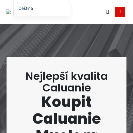
Čeština
English
English (UK)
English (Australia)
English (Canada)
English (New Zealand)
简体中文
Nejlepší kvalita
Беларуская мова
Caluanie
العربية
Koupit
Azərbaycan dili
Deutsch
Caluanie
Español
فارسی