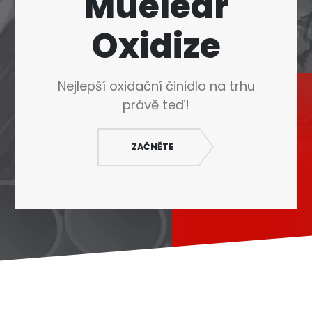
Muelear
Polski
Oxidize
O‘zbekcha
Français
Français de Belgique
Nejlepší oxidační činidlo na trhu
Français du Canada
právě teď!
Türkçe
Қазақ тілі
ZAČNĚTE
Bahasa Indonesia
Slovenščina
日本語
Ελληνικά
नेपाली
ไทย
Հայերեն