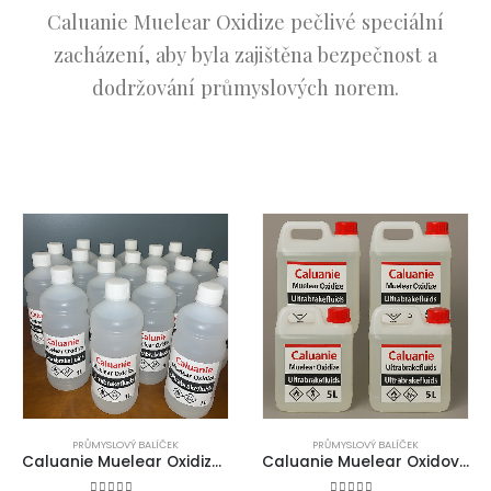
Caluanie Muelear Oxidize pečlivé speciální
zacházení, aby byla zajištěna bezpečnost a
dodržování průmyslových norem.
PRŮMYSLOVÝ BALÍČEK
PRŮMYSLOVÝ BALÍČEK
Caluanie Muelear Oxidize 1 litr
Caluanie Muelear Oxidovat – 5L