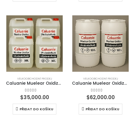
VELKOOBCHODNÍ PRODEJ
VELKOOBCHODNÍ PRODEJ
Caluanie Muelear Oxidize – 50 litrů
Caluanie Muelear Oxidize – 100 litrů
4.50
z 5
4.50
z 5
$
35,000.00
$
62,000.00
PŘIDAT DO KOŠÍKU
PŘIDAT DO KOŠÍKU