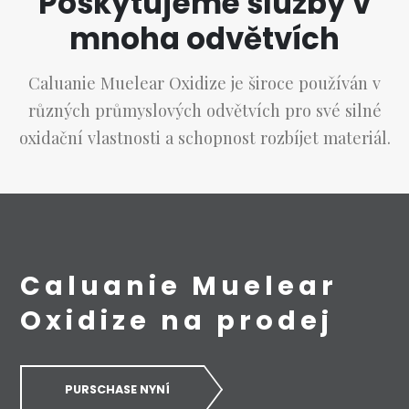
Poskytujeme služby v
mnoha odvětvích
Caluanie Muelear Oxidize je široce používán v
různých průmyslových odvětvích pro své silné
oxidační vlastnosti a schopnost rozbíjet materiál.
Caluanie Muelear
Oxidize na prodej
PURSCHASE NYNÍ