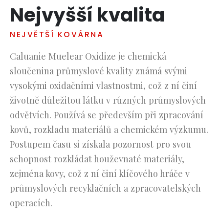
Nejvyšší kvalita
Русский
עִבְרִית
NEJVĚTŠÍ KOVÁRNA
Română
Caluanie Muelear Oxidize je chemická
Български
sloučenina průmyslové kvality známá svými
Dansk
vysokými oxidačními vlastnostmi, což z ní činí
Português
životně důležitou látku v různých průmyslových
Nederlands
odvětvích. Používá se především při zpracování
Nederlands (België)
kovů, rozkladu materiálů a chemickém výzkumu.
Кыргызча
Postupem času si získala pozornost pro svou
Bahasa Melayu
schopnost rozkládat houževnaté materiály,
zejména kovy, což z ní činí klíčového hráče v
ဗမာစာ
průmyslových recyklačních a zpracovatelských
ພາສາລາວ
operacích.