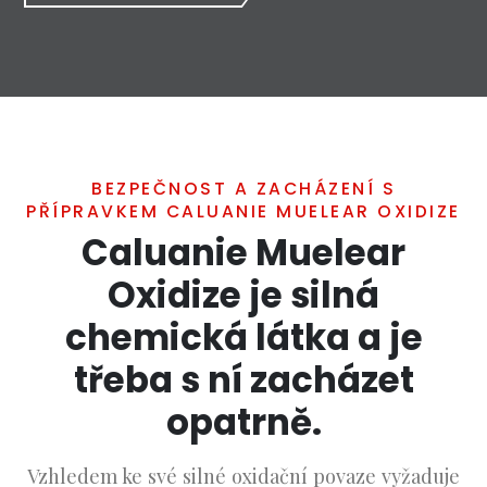
BEZPEČNOST A ZACHÁZENÍ S
PŘÍPRAVKEM CALUANIE MUELEAR OXIDIZE
Caluanie Muelear
Oxidize je silná
chemická látka a je
třeba s ní zacházet
opatrně.
Vzhledem ke své silné oxidační povaze vyžaduje