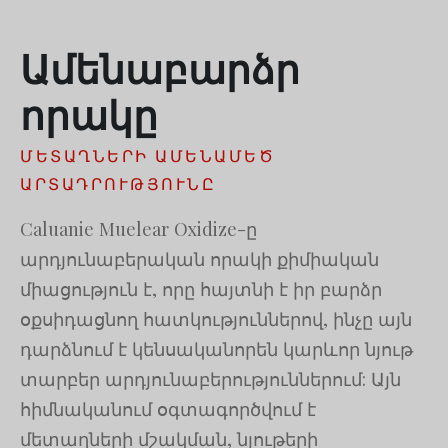
Русский
Ամենաբարձր
עִבְרִית
Română
որակը
Български
Dansk
ՄԵՏԱՂՆԵՐԻ ԱՄԵՆԱՄԵԾ
ԱՐՏԱԴՐՈՒԹՅՈՒՆԸ
Português
Nederlands
Caluanie Muelear Oxidize-ը
Nederlands (België)
արդյունաբերական որակի քիմիական
միացություն է, որը հայտնի է իր բարձր
Кыргызча
օքսիդացնող հատկություններով, ինչը այն
Bahasa Melayu
դարձնում է կենսականորեն կարևոր նյութ
ဗမာစာ
տարբեր արդյունաբերություններում: Այն
ພາສາລາວ
հիմնականում օգտագործվում է
մետաղների մշակման, նյութերի