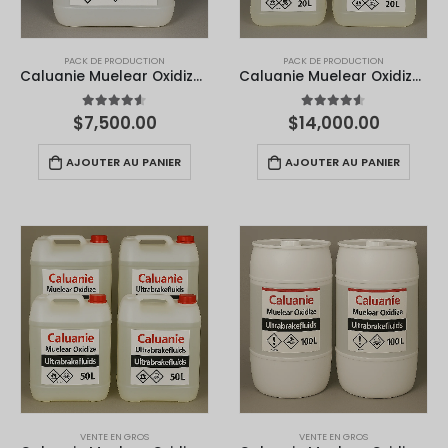
PACK DE PRODUCTION
PACK DE PRODUCTION
Caluanie Muelear Oxidize - 10 Litres
Caluanie Muelear Oxidize - 20 Litres
4.50
sur 5
4.50
sur 5
$
7,500.00
$
14,000.00
AJOUTER AU PANIER
AJOUTER AU PANIER
VENTE EN GROS
VENTE EN GROS