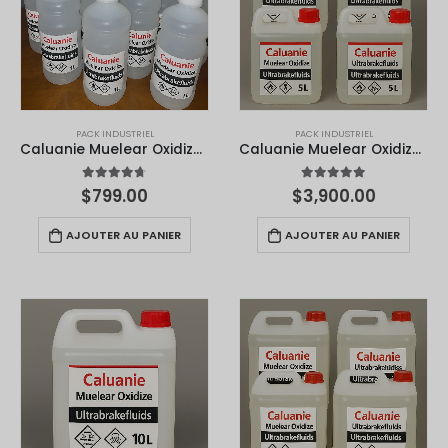
PACK INDUSTRIEL
PACK INDUSTRIEL
Caluanie Muelear Oxidize 1 litre
Caluanie Muelear Oxidize - 5L
4.67
sur 5
4.90
sur 5
$
799.00
$
3,900.00
AJOUTER AU PANIER
AJOUTER AU PANIER