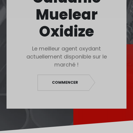
Polski
Muelear
O‘zbekcha
Français
Oxidize
Français du Canada
Türkçe
Le meilleur agent oxydant
Қазақ тілі
actuellement disponible sur le
Bahasa Indonesia
marché !
Slovenščina
日本語
COMMENCER
Ελληνικά
नेपाली
ไทย
Čeština
Հայերեն