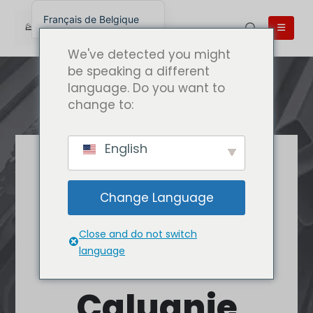
Français de Belgique
English
We've detected you might
English (UK)
be speaking a different
language. Do you want to
English (Australia)
change to:
English (Canada)
English (New Zealand)
English
简体中文
La meilleure
Беларуская мова
qualité de
Change Language
العربية
Caluanie
Azərbaycan dili
Close and do not switch
Deutsch
Acheter
language
Español
Caluanie
فارسی