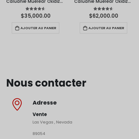
Caluanie Muelear Oxidize - 50 Litres
Caluanie Muelear Oxidize - 100 Litres
4.50
sur 5
4.50
sur 5
$
35,000.00
$
62,000.00
AJOUTER AU PANIER
AJOUTER AU PANIER
Nous contacter
Adresse
Vente
Las Vegas , Nevada
89054