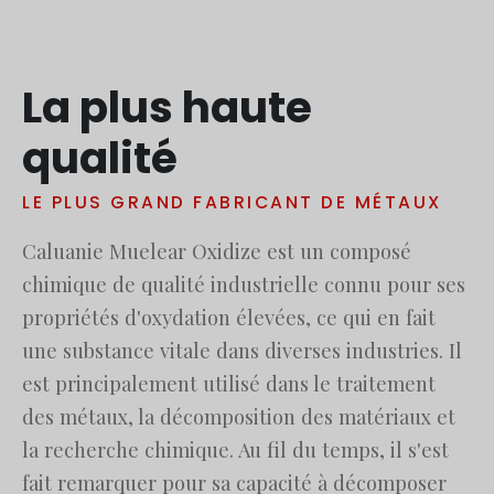
Русский
עִבְרִית
La plus haute
Română
Български
qualité
Dansk
LE PLUS GRAND FABRICANT DE MÉTAUX
Português
Nederlands
Caluanie Muelear Oxidize est un composé
Nederlands (België)
chimique de qualité industrielle connu pour ses
propriétés d'oxydation élevées, ce qui en fait
Кыргызча
une substance vitale dans diverses industries. Il
Bahasa Melayu
est principalement utilisé dans le traitement
ဗမာစာ
des métaux, la décomposition des matériaux et
ພາສາລາວ
la recherche chimique. Au fil du temps, il s'est
fait remarquer pour sa capacité à décomposer