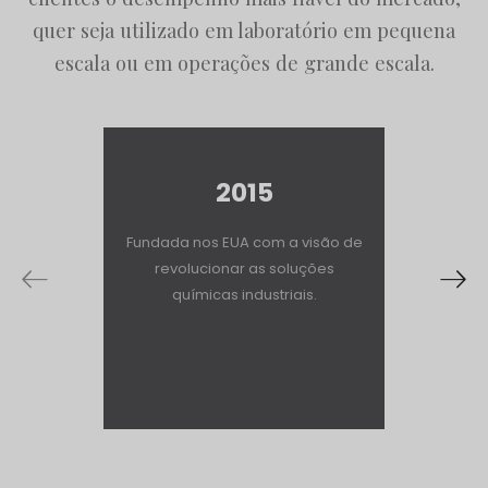
quer seja utilizado em laboratório em pequena
escala ou em operações de grande escala.
2015
Fundada nos EUA com a visão de
Lançá
revolucionar as soluções
prog
químicas industriais.
forneci