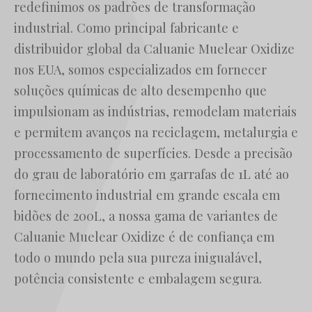
redefinimos os padrões de transformação
Հայերեն
industrial. Como principal fabricante e
Русский
distribuidor global da Caluanie Muelear Oxidize
עִבְרִית
nos EUA, somos especializados em fornecer
Română
soluções químicas de alto desempenho que
Български
impulsionam as indústrias, remodelam materiais
e permitem avanços na reciclagem, metalurgia e
Dansk
processamento de superfícies. Desde a precisão
Nederlands
do grau de laboratório em garrafas de 1L até ao
Nederlands (België)
fornecimento industrial em grande escala em
Кыргызча
bidões de 200L, a nossa gama de variantes de
Bahasa Melayu
Caluanie Muelear Oxidize é de confiança em
ဗမာစာ
todo o mundo pela sua pureza inigualável,
ພາສາລາວ
potência consistente e embalagem segura.