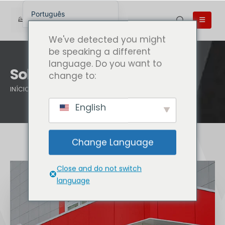
Português
English
We've detected you might
English (UK)
be speaking a different
language. Do you want to
English (Australia)
Sobre nós
change to:
English (Canada)
INÍCIO
SOBRE NÓS
English (New Zealand)
English
简体中文
Беларуская мова
Change Language
العربية
Azərbaycan dili
Close and do not switch
Deutsch
language
Español
فارسی