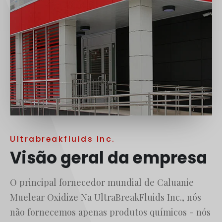
Polski
O‘zbekcha
Français
Français de Belgique
Français du Canada
Türkçe
Қазақ тілі
Bahasa Indonesia
Slovenščina
Ultrabreakfluids Inc.
Visão geral da empresa
日本語
Ελληνικά
O principal fornecedor mundial de Caluanie
नेपाली
Muelear Oxidize Na UltraBreakFluids Inc., nós
ไทย
não fornecemos apenas produtos químicos - nós
Čeština