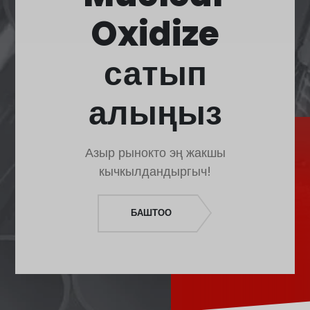
Polski
Oxidize
O‘zbekcha
Français
сатып
Français de Belgique
алыңыз
Français du Canada
Türkçe
Қазақ тілі
Азыр рынокто эң жакшы
Bahasa Indonesia
кычкылдандыргыч!
Slovenščina
日本語
БАШТОО
Ελληνικά
नेपाली
ไทย
Čeština