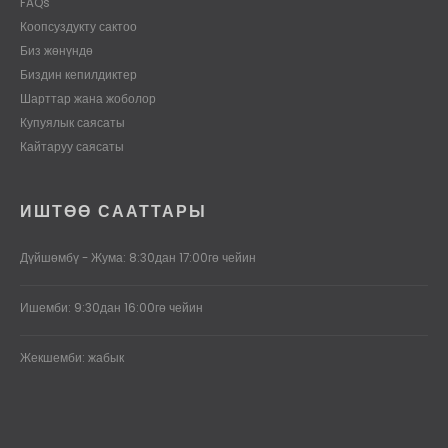
FAQs
Коопсуздукту сактоо
Биз жөнүндө
Биздин кепилдиктер
Шарттар жана жоболор
Купуялык саясаты
Кайтаруу саясаты
ИШТӨӨ СААТТАРЫ
Дүйшөмбү - Жума: 8:30дан 17:00гө чейин
Ишемби: 9:30дан 16:00гө чейин
Жекшемби: жабык