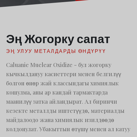
Հայերեն
Русский
עִבְרִית
Эң Жогорку сапат
Română
Български
ЭҢ УЛУУ МЕТАЛДАРДЫ ӨНДҮРҮҮ
Dansk
Caluanie Muelear Oxidize - бул жогорку
Português
кычкылдануу касиеттери менен белгилүү
Nederlands
болгон өнөр жай классындагы химиялык
Nederlands (België)
кошулма, аны ар кандай тармактарда
Bahasa Melayu
маанилүү затка айландырат. Ал биринчи
ဗမာစာ
кезекте металлды иштетүүдө, материалды
ພາສາລາວ
майдалоодо жана химиялык изилдөөдө
колдонулат. Убакыттын өтүшү менен ал катуу