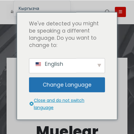
Кыргызча
English
We've detected you might
English (UK)
be speaking a different
language. Do you want to
English (Australia)
change to:
English (Canada)
English (New Zealand)
English
简体中文
Эң мыкты
Беларуская мова
сапаттагы
Change Language
العربية
Калуани
Azərbaycan dili
Close and do not switch
Deutsch
Caluanie
language
Español
Muelear
فارسی