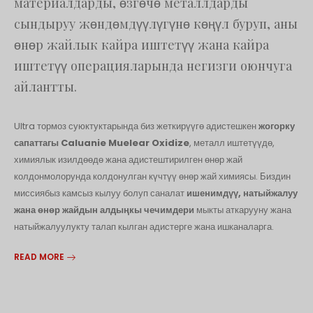
материалдарды, өзгөчө металлдарды
сындыруу жөндөмдүүлүгүнө көңүл буруп, аны
өнөр жайлык кайра иштетүү жана кайра
иштетүү операцияларында негизги оюнчуга
айлантты.
Ultra тормоз суюктуктарында биз жеткирүүгө адистешкен
жогорку
сапаттагы Caluanie Muelear Oxidize
, металл иштетүүдө,
химиялык изилдөөдө жана адистештирилген өнөр жай
колдонмолорунда колдонулган күчтүү өнөр жай химиясы. Биздин
миссиябыз камсыз кылуу болуп саналат
ишенимдүү, натыйжалуу
жана өнөр жайдын алдыңкы чечимдери
мыкты аткарууну жана
натыйжалуулукту талап кылган адистерге жана ишканаларга.
READ MORE