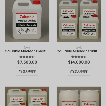
Русский
עִבְרִית
Română
Български
Dansk
Português
生产包
生产包
Caluanie Muelear Oxidize - 10 升
Caluanie Muelear Oxidize - 20 升
Nederlands
Nederlands (België)
4.50
满分 5 分
4.50
满分 5 分
$
7,500.00
$
14,000.00
Кыргызча
加入购物车
加入购物车
Bahasa Melayu
ဗမာစာ
ພາສາລາວ