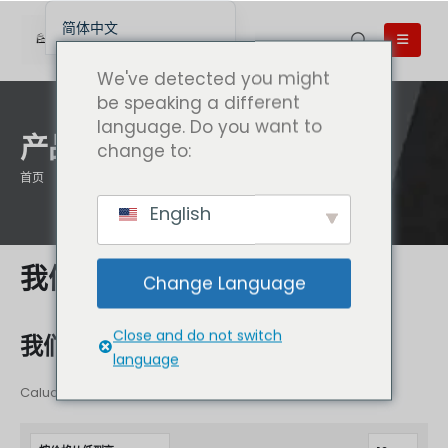
简体中文
English
We've detected you might
English (UK)
be speaking a different
language. Do you want to
English (Australia)
产品
change to:
English (Canada)
首页
产品
English (New Zealand)
English
Беларуская мова
العربية
我们拥有什么
Change Language
Azərbaycan dili
Deutsch
Close and do not switch
我们产品的各种尺寸选择
Español
language
فارسی
Caluanie Muelear Oxidize 的顶级生产商和供应商！
Polski