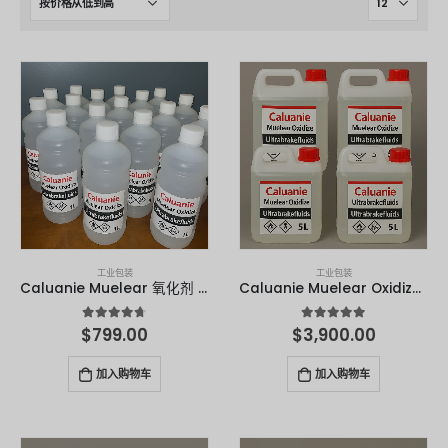
O‘zbekcha
Français
Français de Belgique
Français du Canada
Türkçe
Қазақ тілі
Bahasa Indonesia
Slovenščina
日本語
工业包装
工业包装
Caluanie Muelear 氧化剂 1 升
Caluanie Muelear Oxidize - 5 升
Ελληνικά
4.67
满分 5 分
4.90
满分 5 分
$
799.00
$
3,900.00
नेपाली
ไทย
加入购物车
加入购物车
Čeština
Հայերեն