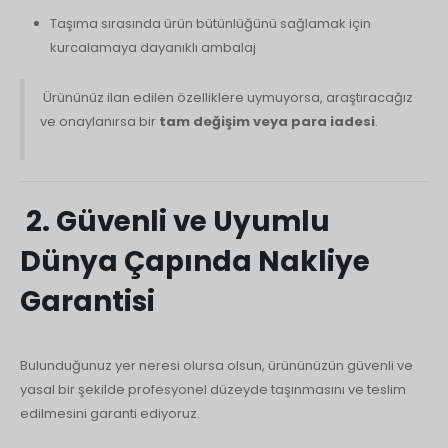
Русский
Taşıma sırasında ürün bütünlüğünü sağlamak için
kurcalamaya dayanıklı ambalaj
עִבְרִית
Română
Ürününüz ilan edilen özelliklere uymuyorsa, araştıracağız
ve onaylanırsa bir
tam değişim veya para iadesi
.
Български
Dansk
Português
2. Güvenli ve Uyumlu
Nederlands
Dünya Çapında Nakliye
Nederlands (België)
Кыргызча
Garantisi
Bahasa Melayu
ဗမာစာ
Bulunduğunuz yer neresi olursa olsun, ürününüzün güvenli ve
ພາສາລາວ
yasal bir şekilde profesyonel düzeyde taşınmasını ve teslim
edilmesini garanti ediyoruz.