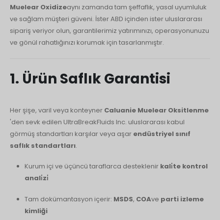
Polski
Muelear Oxidize
aynı zamanda tam şeffaflık, yasal uyumluluk
ve sağlam müşteri güveni. İster ABD içinden ister uluslararası
O‘zbekcha
sipariş veriyor olun, garantilerimiz yatırımınızı, operasyonunuzu
Français
ve gönül rahatlığınızı korumak için tasarlanmıştır.
Français de Belgique
Français du Canada
1. Ürün Saflık Garantisi
Қазақ тілі
Bahasa Indonesia
Her şişe, varil veya konteyner
Caluanie Muelear Oksitlenme
Slovenščina
'den sevk edilen UltraBreakFluids Inc. uluslararası kabul
görmüş standartları karşılar veya aşar
endüstriyel sınıf
日本語
saflık standartları
.
Ελληνικά
Kurum içi ve üçüncü taraflarca desteklenir
kali̇te kontrol
नेपाली
anali̇zi̇
ไทย
Čeština
Tam dokümantasyon içerir:
MSDS
,
COA
ve
parti izleme
kimliği
Հայերեն