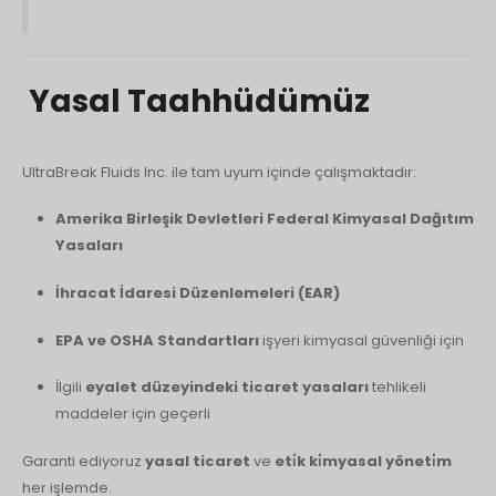
Yasal Taahhüdümüz
UltraBreak Fluids Inc. ile tam uyum içinde çalışmaktadır:
Amerika Birleşik Devletleri Federal Kimyasal Dağıtım
Yasaları
İhracat İdaresi Düzenlemeleri (EAR)
EPA ve OSHA Standartları
işyeri kimyasal güvenliği için
İlgili
eyalet düzeyindeki ticaret yasaları
tehlikeli
maddeler için geçerli
Garanti ediyoruz
yasal ticaret
ve
eti̇k ki̇myasal yöneti̇m
her işlemde.