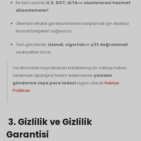
İle tam uyumlu
U.S. DOT, IATA
ve
uluslararasi hazmat
düzenlemeleri̇
Ülkenizin ithalat gereksinimlerini karşılamak için eksiksiz
ihracat belgeleri sağlıyoruz
Tüm gönderiler
izlendi
,
sigortalı
ve
çi̇ft doğrulamali
sevkiyattan önce
Tarafımızdan kaynaklanan kanıtlanmış bir nakliye hatası
nedeniyle siparişiniz teslim edilemezse
yeniden
gönderme veya para iadesi
uygun olarak
Nakliye
Politikası
.
3. Gizlilik ve Gizlilik
Garantisi