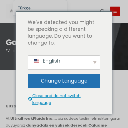
Türkçe
English
We've detected you might
English (UK)
be speaking a different
language. Do you want to
English (Australia)
Garantilerimiz
change to:
English (Canada)
EV
GARANTILERIMIZ
English (New Zealand)
English
简体中文
Беларуская мова
Change Language
العربية
Garantilerimiz
Azərbaycan dili
Close and do not switch
Deutsch
language
UltraBreakFluids.com | UltraBreakFluids Inc. - ABD
Español
At
UltraBreakFluids Inc.
..., biz sadece teslim etmekten gurur
فارسی
duyuyoruz
dünyadaki en yüksek dereceli Caluanie