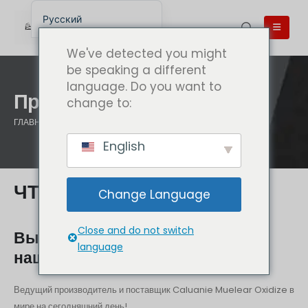
Русский
English
We've detected you might
English (UK)
be speaking a different
language. Do you want to
English (Australia)
Продукты
change to:
English (Canada)
ГЛАВНАЯ
ПРОДУКТЫ
English (New Zealand)
English
简体中文
Беларуская мова
ЧТО У НАС ЕСТЬ
Change Language
العربية
Azərbaycan dili
Close and do not switch
Выбор различных размеров
Deutsch
language
нашего продукта
Español
Ведущий производитель и поставщик Caluanie Muelear Oxidize в
فارسی
мире на сегодняшний день!