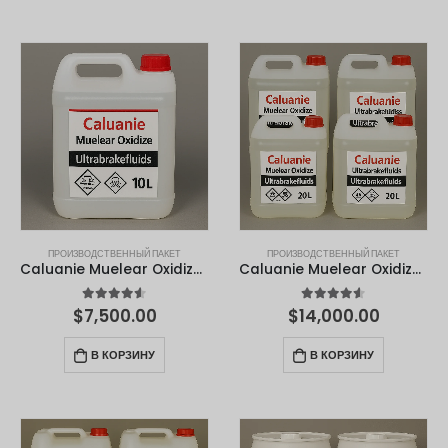
Հայերեն
עִבְרִית
Română
Български
Dansk
Português
Nederlands
Nederlands (België)
ПРОИЗВОДСТВЕННЫЙ ПАКЕТ
ПРОИЗВОДСТВЕННЫЙ ПАКЕТ
Caluanie Muelear Oxidize – 10 литров
Caluanie Muelear Oxidize – 20 литров
Кыргызча
4.50
из 5
4.50
из 5
$
7,500.00
$
14,000.00
Bahasa Melayu
ဗမာစာ
В КОРЗИНУ
В КОРЗИНУ
ພາສາລາວ