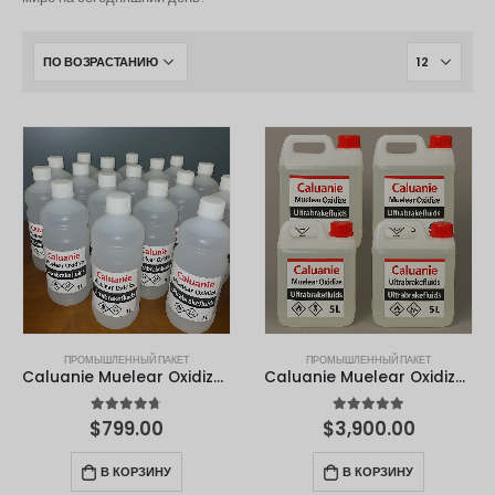
Polski
O‘zbekcha
Français
Français de Belgique
Français du Canada
Türkçe
Қазақ тілі
Bahasa Indonesia
Slovenščina
日本語
ПРОМЫШЛЕННЫЙ ПАКЕТ
ПРОМЫШЛЕННЫЙ ПАКЕТ
Ελληνικά
Caluanie Muelear Oxidize 1 литр
Caluanie Muelear Oxidize – 5 л
नेपाली
4.67
из 5
4.90
из 5
$
799.00
$
3,900.00
ไทย
В КОРЗИНУ
В КОРЗИНУ
Čeština