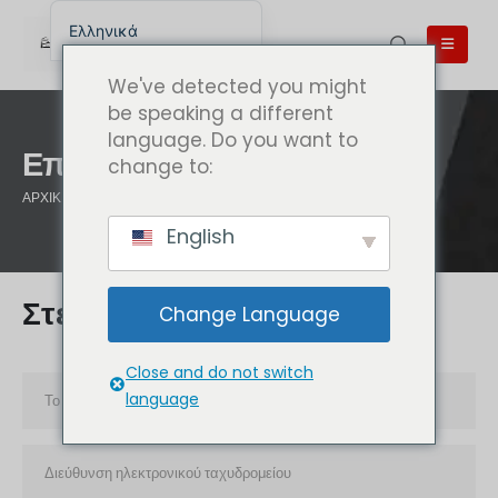
Ελληνικά
English
We've detected you might
English (UK)
be speaking a different
language. Do you want to
English (Australia)
Επικοινωνία
change to:
English (Canada)
ΑΡΧΙΚΉ ΣΕΛΊΔΑ
ΕΠΙΚΟΙΝΩΝΊΑ
English (New Zealand)
English
简体中文
Беларуская мова
Στείλτε μας ένα μήνυμα
Change Language
العربية
Azərbaycan dili
Close and do not switch
Deutsch
language
Español
فارسی