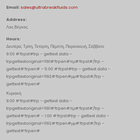
Русский
Email:
sales@ultrabreakfluids.com
עִבְרִית
Address:
Λας Βέγκας
Română
Български
Hours:
Δευτέρα, Τρίτη, Τετάρτη, Πέμπτη, Παρασκευή, Σάββατο
Dansk
9:00 #!trpst#trp – gettext data –
Português
trpgettextoriginal=1191#!trpen#πμ#!trpst#/trp –
gettext#!trpen# – 5:00 #!trpst#trp – gettext data –
Nederlands
trpgettextoriginal=1192#!trpen#μμ#!trpst#/trp –
Nederlands (België)
gettext#!trpen#
Кыргызча
Κυριακή
Bahasa Melayu
9:00 #!trpst#trp – gettext data –
trpgettextoriginal=1191#!trpen#πμ#!trpst#/trp –
ဗမာစာ
gettext#!trpen# – 1:00 #!trpst#trp – gettext data –
ພາສາລາວ
trpgettextoriginal=1192#!trpen#μμ#!trpst#/trp –
gettext#!trpen#