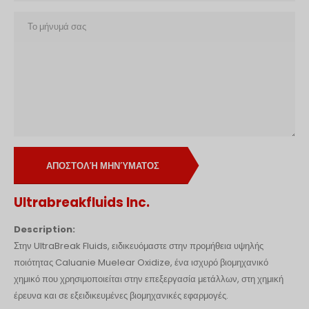
Polski
O‘zbekcha
Français
Français de Belgique
Français du Canada
Türkçe
Қазақ тілі
Bahasa Indonesia
ΑΠΟΣΤΟΛΉ ΜΗΝΎΜΑΤΟΣ
Slovenščina
Ultrabreakfluids Inc.
日本語
Description:
नेपाली
Στην UltraBreak Fluids, ειδικευόμαστε στην προμήθεια υψηλής
ไทย
ποιότητας Caluanie Muelear Oxidize, ένα ισχυρό βιομηχανικό
χημικό που χρησιμοποιείται στην επεξεργασία μετάλλων, στη χημική
Čeština
έρευνα και σε εξειδικευμένες βιομηχανικές εφαρμογές.
Հայերեն